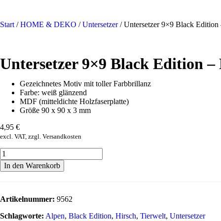
Start
/
HOME & DEKO
/
Untersetzer
/ Untersetzer 9×9 Black Edition
Untersetzer 9×9 Black Edition –
Gezeichnetes Motiv mit toller Farbbrillanz
Farbe: weiß glänzend
MDF (mitteldichte Holzfaserplatte)
Größe 90 x 90 x 3 mm
4,95
€
excl. VAT, zzgl. Versandkosten
In den Warenkorb
Artikelnummer:
9562
Schlagworte:
Alpen
,
Black Edition
,
Hirsch
,
Tierwelt
,
Untersetzer