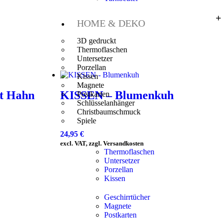
HOME & DEKO
3D gedruckt
Thermoflaschen
Untersetzer
Porzellan
Kissen
Magnete
t Hahn
KISSEN – Blumenkuh
Postkarten
Schlüsselanhänger
Christbaumschmuck
Spiele
24,95
€
excl. VAT, zzgl. Versandkosten
Thermoflaschen
Untersetzer
Porzellan
Kissen
Geschirrtücher
Magnete
Postkarten