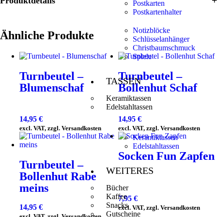
Produktdetails
Postkarten
Postkartenhalter
Notizblöcke
Ähnliche Produkte
Schlüsselanhänger
Christbaumschmuck
Spiele
Turnbeutel –
Turnbeutel –
TASSEN
Blumenschaf
Bollenhut Schaf
Keramiktassen
Edelstahltassen
14,95
€
14,95
€
excl. VAT, zzgl. Versandkosten
excl. VAT, zzgl. Versandkosten
Keramiktassen
Edelstahltassen
Socken Fun Zapfen
Turnbeutel –
WEITERES
Bollenhut Rabe
meins
Bücher
Kaffee
7,95
€
Snacks
14,95
€
excl. VAT, zzgl. Versandkosten
Gutscheine
excl. VAT, zzgl. Versandkosten