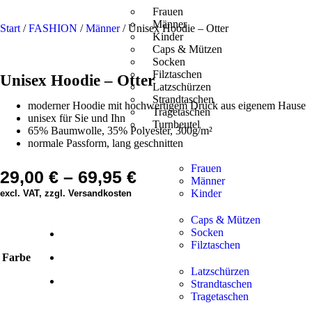
Frauen
Männer
Start
/
FASHION
/
Männer
/ Unisex Hoodie – Otter
Kinder
Caps & Mützen
Socken
Filztaschen
Unisex Hoodie – Otter
Latzschürzen
Strandtaschen
moderner Hoodie mit hochwertigem Druck aus eigenem Hause
Tragetaschen
unisex für Sie und Ihn
Turnbeutel
65% Baumwolle, 35% Polyester, 300g/m²
normale Passform, lang geschnitten
Frauen
29,00
€
–
69,95
€
Männer
Kinder
excl. VAT, zzgl. Versandkosten
Caps & Mützen
Socken
Filztaschen
Farbe
Latzschürzen
Strandtaschen
Tragetaschen