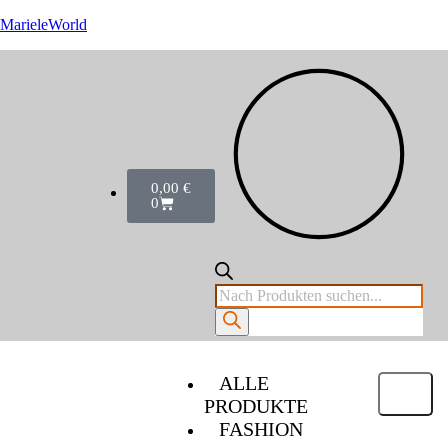
MarieleWorld
0,00
€
0
ALLE
PRODUKTE
FASHION