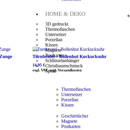
HOME & DEKO
3D gedruckt
Thermoflaschen
Untersetzer
Porzellan
Kissen
Magnete
Postkarten
 Zunge
Turnbeutel – Bollenhut Kuckucksuhr
Schlüsselanhänger
14,95
€
Christbaumschmuck
excl. VAT, zzgl. Versandkosten
Spiele
Thermoflaschen
Untersetzer
Porzellan
Kissen
Geschirrtücher
Magnete
Postkarten