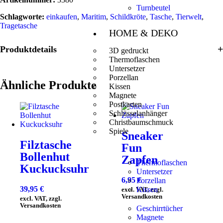
Turnbeutel
Schlagworte:
einkaufen
,
Maritim
,
Schildkröte
,
Tasche
,
Tierwelt
,
Tragetasche
HOME & DEKO
Produktdetails
3D gedruckt
Thermoflaschen
Untersetzer
Porzellan
Ähnliche Produkte
Kissen
Magnete
Postkarten
Schlüsselanhänger
Christbaumschmuck
Spiele
Sneaker
Filztasche
Fun
Bollenhut
Zapfen
Thermoflaschen
Kuckucksuhr
Untersetzer
6,95
€
Porzellan
39,95
€
Kissen
excl. VAT, zzgl.
Versandkosten
excl. VAT, zzgl.
Versandkosten
Geschirrtücher
Magnete