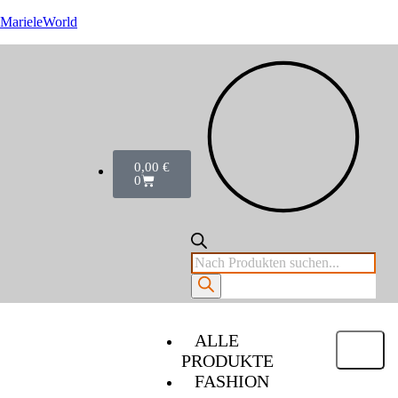
MarieleWorld
0,00
€
0
ALLE
PRODUKTE
FASHION