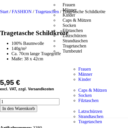
Frauen
Männer
Start
/
FASHION
/
Tragetaschen
/ Tragetasche Schildkröte
Kinder
Caps & Mützen
Socken
Filztaschen
Tragetasche Schildkröte
Latzschürzen
Strandtaschen
100% Baumwolle
Tragetaschen
140g/m²
Turnbeutel
Ca. 70cm lange Tragegriffe
Maße: 38 x 42cm
Frauen
Männer
Kinder
5,95
€
excl. VAT, zzgl. Versandkosten
Caps & Mützen
Socken
Filztaschen
In den Warenkorb
Latzschürzen
Strandtaschen
Tragetaschen
Artikelnummer:
3380