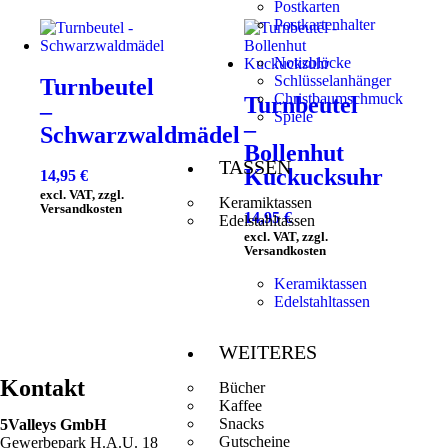
Postkarten
Postkartenhalter
Notizblöcke
Schlüsselanhänger
Turnbeutel
Christbaumschmuck
Turnbeutel
–
Spiele
–
Schwarzwaldmädel
Bollenhut
TASSEN
Kuckucksuhr
14,95
€
excl. VAT, zzgl.
Keramiktassen
Versandkosten
14,95
€
Edelstahltassen
excl. VAT, zzgl.
Versandkosten
Keramiktassen
Edelstahltassen
WEITERES
Kontakt
Bücher
Kaffee
Snacks
5Valleys GmbH
Gutscheine
Gewerbepark H.A.U. 18