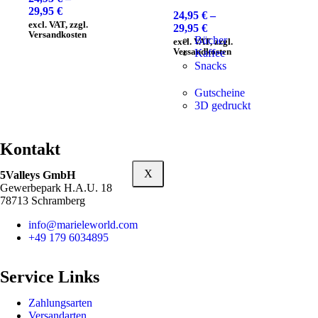
29,95
€
24,95
€
–
excl. VAT, zzgl.
29,95
€
Versandkosten
Bücher
excl. VAT, zzgl.
Versandkosten
Kaffee
Snacks
Gutscheine
3D gedruckt
Kontakt
X
5Valleys GmbH
Gewerbepark H.A.U. 18
78713 Schramberg
info@marieleworld.com
+49 179 6034895
Service Links
Zahlungsarten
Versandarten