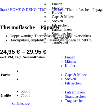
Frauen
Männer
Start
/
HOME & DEKO
/
Thermoflaschen
/ Thermoflasche – Papagei
Kinder
Caps & Mützen
Socken
Filztaschen
Thermoflasche – Papagei
Latzschürzen
Strandtaschen
Doppelwandige Thermoflasche mit Schraubverschluss
Tragetaschen
Handspülung empfohlen Fassungsvermögen ca. 500 ml
Turnbeutel
24,95
€
–
29,95
€
Frauen
excl. VAT, zzgl. Versandkosten
Männer
Kinder
Caps & Mützen
Farbe
Socken
Filztaschen
500ml
Latzschürzen
Größe
750ml
Strandtaschen
Tragetaschen
Zurücksetzen