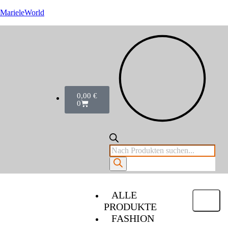
MarieleWorld
0,00
€
0
ALLE
PRODUKTE
FASHION