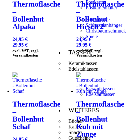
Postkarten
Thermoflasche
Thermoflasche
Postkartenhalter
–
–
Bollenhut
Bollenhut
Notizblöcke
Alpaka
Hirsch 2
Schlüsselanhänger
Christbaumschmuck
Spiele
24,95
€
–
24,95
€
–
29,95
€
29,95
€
excl. VAT, zzgl.
excl. VAT, zzgl.
TASSEN
Versandkosten
Versandkosten
Keramiktassen
Edelstahltassen
Keramiktassen
Edelstahltassen
Thermoflasche
Thermoflasche
WEITERES
–
–
Bollenhut
Bollenhut
Bücher
Schaf
Kuh mit
Kaffee
Snacks
Zunge
Gutscheine
24,95
€
–