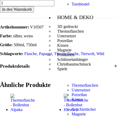
Turnbeutel
In den Warenkorb
HOME & DEKO
3D gedruckt
Artikelnummer:
V10507
Thermoflaschen
Farbe:
silber, weiss
Untersetzer
Porzellan
Größe:
500ml, 750ml
Kissen
Magnete
Schlagworte:
Flasche
,
Papagei
,
Thermoflasche
,
Tierwelt
,
Wild
Postkarten
Schlüsselanhänger
Christbaumschmuck
Produktdetails
Spiele
Ähnliche Produkte
Thermoflaschen
Untersetzer
Porzellan
Kissen
Geschirrtücher
Magnete