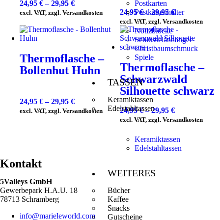
24,95
€
–
29,95
€
Postkarten
24,95
€
–
29,95
€
Postkartenhalter
excl. VAT, zzgl. Versandkosten
excl. VAT, zzgl. Versandkosten
Notizblöcke
Schlüsselanhänger
Christbaumschmuck
Thermoflasche –
Spiele
Thermoflasche –
Bollenhut Huhn
Schwarzwald
TASSEN
Silhouette schwarz
Keramiktassen
24,95
€
–
29,95
€
Edelstahltassen
24,95
€
–
29,95
€
excl. VAT, zzgl. Versandkosten
excl. VAT, zzgl. Versandkosten
Keramiktassen
Edelstahltassen
Kontakt
WEITERES
5Valleys GmbH
Bücher
Gewerbepark H.A.U. 18
Kaffee
78713 Schramberg
Snacks
info@marieleworld.com
Gutscheine