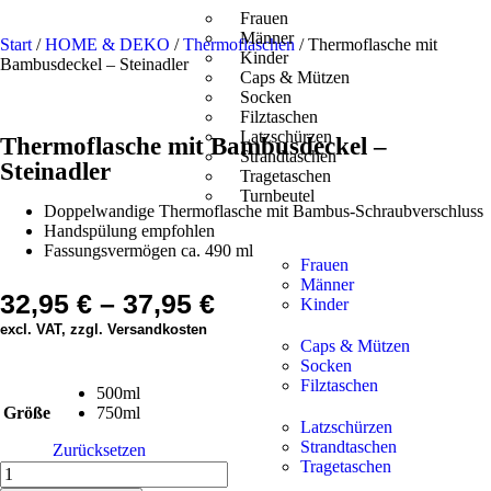
Frauen
Männer
Start
/
HOME & DEKO
/
Thermoflaschen
/ Thermoflasche mit
Kinder
Bambusdeckel – Steinadler
Caps & Mützen
Socken
Filztaschen
Latzschürzen
Thermoflasche mit Bambusdeckel –
Strandtaschen
Steinadler
Tragetaschen
Turnbeutel
Doppelwandige Thermoflasche mit Bambus-Schraubverschluss
Handspülung empfohlen
Fassungsvermögen ca. 490 ml
Frauen
Männer
32,95
€
–
37,95
€
Kinder
excl. VAT, zzgl. Versandkosten
Caps & Mützen
Socken
Filztaschen
500ml
Größe
750ml
Latzschürzen
Strandtaschen
Zurücksetzen
Tragetaschen