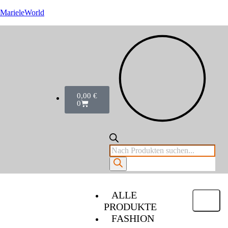
MarieleWorld
0,00
€
0
ALLE
PRODUKTE
FASHION