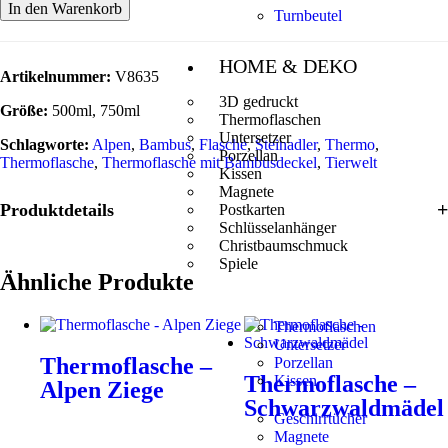
In den Warenkorb
Turnbeutel
HOME & DEKO
Artikelnummer:
V8635
3D gedruckt
Größe:
500ml, 750ml
Thermoflaschen
Untersetzer
Schlagworte:
Alpen
,
Bambus
,
Flasche
,
Steinadler
,
Thermo
,
Porzellan
Thermoflasche
,
Thermoflasche mit Bambusdeckel
,
Tierwelt
Kissen
Magnete
Produktdetails
Postkarten
Schlüsselanhänger
Christbaumschmuck
Spiele
Ähnliche Produkte
Thermoflaschen
Untersetzer
Thermoflasche –
Porzellan
Thermoflasche –
Kissen
Alpen Ziege
Schwarzwaldmädel
Geschirrtücher
Magnete