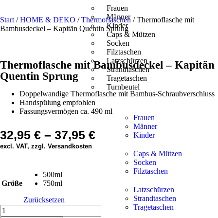
Frauen
Männer
Start
/
HOME & DEKO
/
Thermoflaschen
/ Thermoflasche mit
Kinder
Bambusdeckel – Kapitän Quentin Sprung
Caps & Mützen
Socken
Filztaschen
Latzschürzen
Thermoflasche mit Bambusdeckel – Kapitän
Strandtaschen
Quentin Sprung
Tragetaschen
Turnbeutel
Doppelwandige Thermoflasche mit Bambus-Schraubverschluss
Handspülung empfohlen
Fassungsvermögen ca. 490 ml
Frauen
Männer
32,95
€
–
37,95
€
Kinder
excl. VAT, zzgl. Versandkosten
Caps & Mützen
Socken
Filztaschen
500ml
Größe
750ml
Latzschürzen
Strandtaschen
Zurücksetzen
Tragetaschen