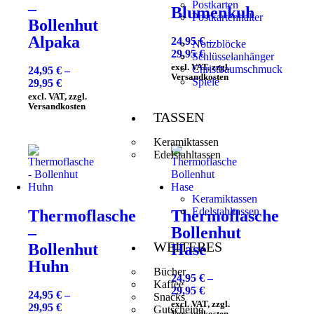
Postkarten
–
Blumenkuh
Postkartenhalter
Bollenhut
Alpaka
24,95
€
–
Notizblöcke
29,95
€
Schlüsselanhänger
excl. VAT, zzgl.
Christbaumschmuck
24,95
€
–
Versandkosten
Spiele
29,95
€
excl. VAT, zzgl.
Versandkosten
TASSEN
Keramiktassen
Edelstahltassen
Keramiktassen
Edelstahltassen
Thermoflasche
Thermoflasche
–
Bollenhut
WEITERES
Bollenhut
Hase
Huhn
Bücher
24,95
€
–
Kaffee
29,95
€
24,95
€
–
Snacks
excl. VAT, zzgl.
29,95
€
Gutscheine
Versandkosten