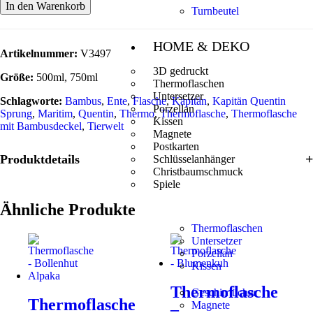
In den Warenkorb
Turnbeutel
HOME & DEKO
Artikelnummer:
V3497
3D gedruckt
Größe:
500ml, 750ml
Thermoflaschen
Untersetzer
Schlagworte:
Bambus
,
Ente
,
Flasche
,
Kapitän
,
Kapitän Quentin
Porzellan
Sprung
,
Maritim
,
Quentin
,
Thermo
,
Thermoflasche
,
Thermoflasche
Kissen
mit Bambusdeckel
,
Tierwelt
Magnete
Postkarten
Produktdetails
Schlüsselanhänger
Christbaumschmuck
Spiele
Ähnliche Produkte
Thermoflaschen
Untersetzer
Porzellan
Kissen
Thermoflasche
Geschirrtücher
Thermoflasche
Magnete
–