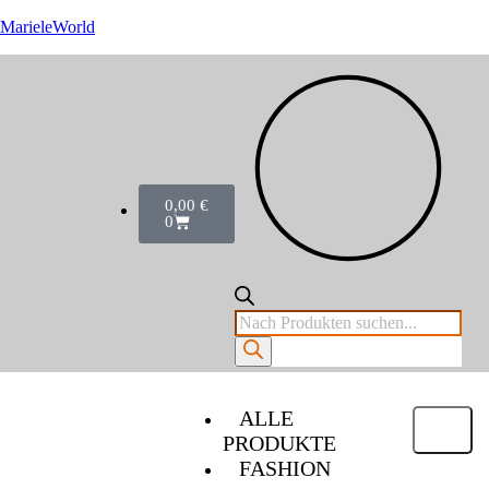
MarieleWorld
0,00
€
0
ALLE
PRODUKTE
FASHION