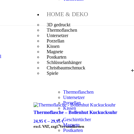
HOME & DEKO
3D gedruckt
Thermoflaschen
Untersetzer
Porzellan
Kissen
Magnete
l
Postkarten
Schlüsselanhänger
Christbaumschmuck
Spiele
Thermoflaschen
Untersetzer
Porzellan
Kissen
Thermoflasche – Bollenhut Kuckucksuhr
Geschirrtücher
24,95
€
–
29,95
€
Magnete
excl. VAT, zzgl. Versandkosten
Postkarten