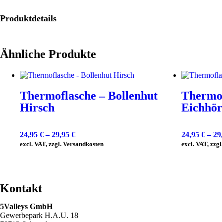
Produktdetails
Ähnliche Produkte
Thermoflasche – Bollenhut
Thermof
Hirsch
Eichhö
24,95
€
–
29,95
€
24,95
€
–
29
excl. VAT, zzgl. Versandkosten
excl. VAT, zzg
Kontakt
5Valleys GmbH
Gewerbepark H.A.U. 18