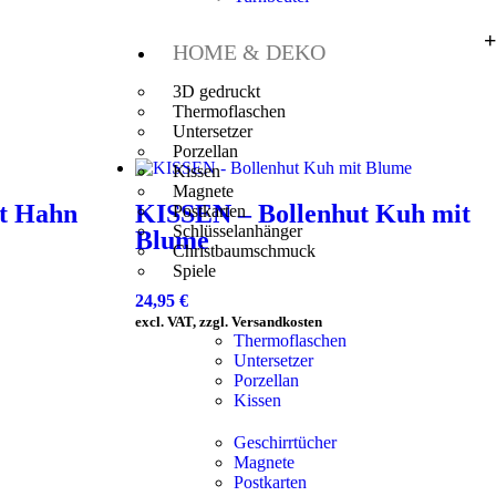
HOME & DEKO
3D gedruckt
Thermoflaschen
Untersetzer
Porzellan
Kissen
Magnete
t Hahn
KISSEN – Bollenhut Kuh mit
Postkarten
Schlüsselanhänger
Blume
Christbaumschmuck
Spiele
24,95
€
excl. VAT, zzgl. Versandkosten
Thermoflaschen
Untersetzer
Porzellan
Kissen
Geschirrtücher
Magnete
Postkarten