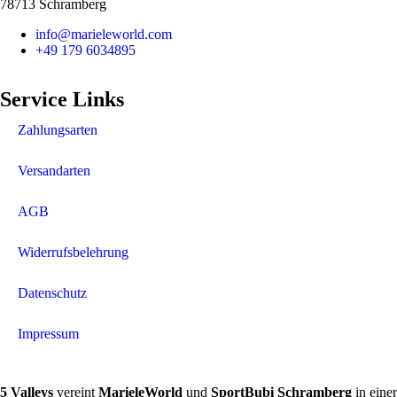
78713 Schramberg
info@marieleworld.com
+49 179 6034895
Service Links
Zahlungsarten
Versandarten
AGB
Widerrufsbelehrung
Datenschutz
Impressum
5 Valleys
vereint
MarieleWorld
und
SportBubi Schramberg
in eine