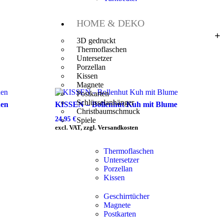
HOME & DEKO
3D gedruckt
Thermoflaschen
Untersetzer
Porzellan
Kissen
Magnete
Postkarten
Schlüsselanhänger
hen
KISSEN – Bollenhut Kuh mit Blume
Christbaumschmuck
24,95
€
Spiele
excl. VAT, zzgl. Versandkosten
Thermoflaschen
Untersetzer
Porzellan
Kissen
Geschirrtücher
Magnete
Postkarten