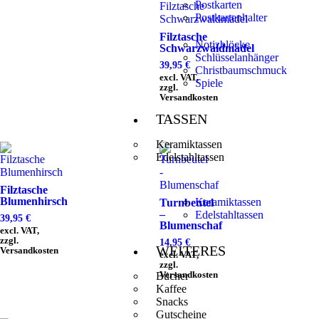
Postkarten
Postkartenhalter
Filztasche
Notizblöcke
Schwarzwaldmädel
Schlüsselanhänger
39,95
€
Christbaumschmuck
excl. VAT,
Spiele
zzgl.
Versandkosten
TASSEN
Keramiktassen
Edelstahltassen
Filztasche
Blumenhirsch
Keramiktassen
Turnbeutel
–
Edelstahltassen
39,95
€
Blumenschaf
excl. VAT,
zzgl.
14,95
€
WEITERES
Versandkosten
excl. VAT,
zzgl.
Versandkosten
Bücher
Kaffee
Snacks
Gutscheine