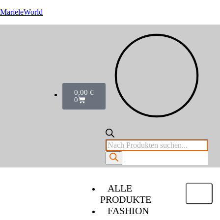
MarieleWorld
0,00
€
0
ALLE
PRODUKTE
FASHION