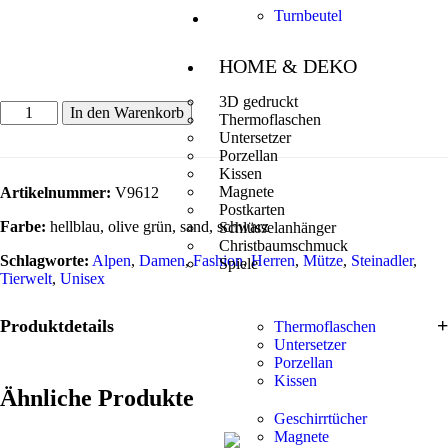
Turnbeutel
HOME & DEKO
3D gedruckt
In den Warenkorb
Thermoflaschen
Untersetzer
Porzellan
Kissen
Magnete
Artikelnummer:
V9612
Postkarten
Farbe:
hellblau, olive grün, sand, schwarz
Schlüsselanhänger
Christbaumschmuck
Schlagworte:
Alpen
,
Damen
,
Fashion
,
Herren
,
Mütze
,
Steinadler
,
Spiele
Tierwelt
,
Unisex
Produktdetails
Thermoflaschen
Untersetzer
Porzellan
Kissen
Ähnliche Produkte
Geschirrtücher
Magnete