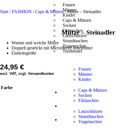
Frauen
Männer
Start
/
FASHION
/
Caps & Mützen
/ Mütze – Steinadler
Kinder
Caps & Mützen
Socken
Filztaschen
Mütze – Steinadler
Latzschürzen
Strandtaschen
Warme und weiche Mütze
Tragetaschen
Doppelt gestrickt mit Microfleece Innenfutter
Turnbeutel
Einheitsgröße
24,95
€
Frauen
excl. VAT, zzgl. Versandkosten
Männer
Kinder
Farbe
Caps & Mützen
Socken
Filztaschen
Latzschürzen
Strandtaschen
Tragetaschen