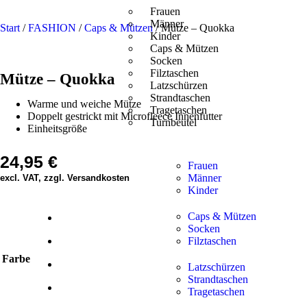
Frauen
Männer
Start
/
FASHION
/
Caps & Mützen
/ Mütze – Quokka
Kinder
Caps & Mützen
Socken
Filztaschen
Mütze – Quokka
Latzschürzen
Strandtaschen
Warme und weiche Mütze
Tragetaschen
Doppelt gestrickt mit Microfleece Innenfutter
Turnbeutel
Einheitsgröße
24,95
€
Frauen
Männer
excl. VAT, zzgl. Versandkosten
Kinder
Caps & Mützen
Socken
Filztaschen
Farbe
Latzschürzen
Strandtaschen
Tragetaschen