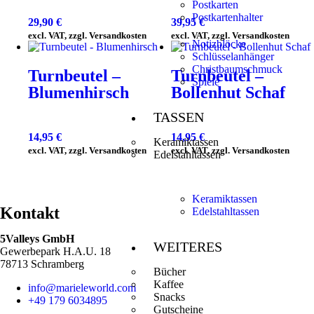
Postkarten
Postkartenhalter
29,90
€
39,95
€
excl. VAT, zzgl. Versandkosten
excl. VAT, zzgl. Versandkosten
Notizblöcke
Schlüsselanhänger
Christbaumschmuck
Turnbeutel –
Turnbeutel –
Spiele
Blumenhirsch
Bollenhut Schaf
TASSEN
14,95
€
14,95
€
Keramiktassen
excl. VAT, zzgl. Versandkosten
excl. VAT, zzgl. Versandkosten
Edelstahltassen
Keramiktassen
Kontakt
Edelstahltassen
5Valleys GmbH
WEITERES
Gewerbepark H.A.U. 18
78713 Schramberg
Bücher
Kaffee
info@marieleworld.com
Snacks
+49 179 6034895
Gutscheine