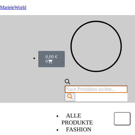
MarieleWorld
0,00
€
0
ALLE
PRODUKTE
FASHION