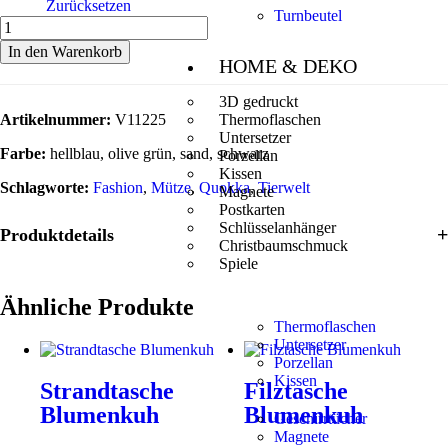
Zurücksetzen
Turnbeutel
In den Warenkorb
HOME & DEKO
3D gedruckt
Artikelnummer:
V11225
Thermoflaschen
Untersetzer
Farbe:
hellblau, olive grün, sand, schwarz
Porzellan
Kissen
Schlagworte:
Fashion
,
Mütze
,
Quokka
,
Tierwelt
Magnete
Postkarten
Schlüsselanhänger
Produktdetails
Christbaumschmuck
Spiele
Ähnliche Produkte
Thermoflaschen
Untersetzer
Porzellan
Kissen
Strandtasche
Filztasche
Blumenkuh
Blumenkuh
Geschirrtücher
Magnete