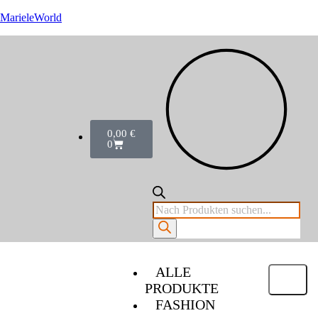
MarieleWorld
0,00
€
0
ALLE
PRODUKTE
FASHION