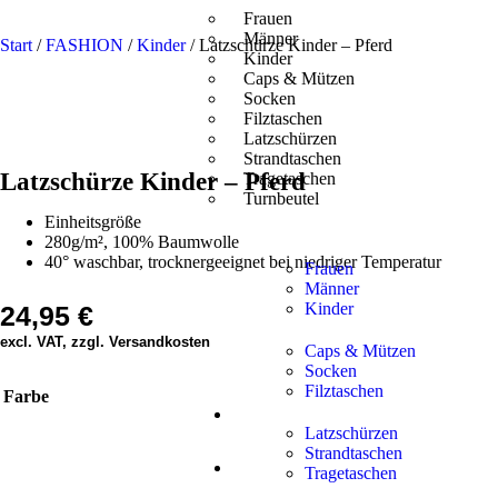
Frauen
Männer
Start
/
FASHION
/
Kinder
/ Latzschürze Kinder – Pferd
Kinder
Caps & Mützen
Socken
Filztaschen
Latzschürzen
Strandtaschen
Latzschürze Kinder – Pferd
Tragetaschen
Turnbeutel
Einheitsgröße
280g/m², 100% Baumwolle
40° waschbar, trocknergeeignet bei niedriger Temperatur
Frauen
Männer
Kinder
24,95
€
excl. VAT, zzgl. Versandkosten
Caps & Mützen
Socken
Filztaschen
Farbe
Latzschürzen
Strandtaschen
Tragetaschen