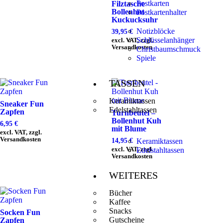
Postkarten
Filztasche
Bollenhut
Postkartenhalter
Kuckucksuhr
Notizblöcke
39,95
€
Schlüsselanhänger
excl. VAT, zzgl.
Versandkosten
Christbaumschmuck
Spiele
TASSEN
Keramiktassen
Sneaker Fun
Edelstahltassen
Zapfen
Turnbeutel –
Bollenhut Kuh
6,95
€
mit Blume
excl. VAT, zzgl.
Versandkosten
14,95
€
Keramiktassen
excl. VAT, zzgl.
Edelstahltassen
Versandkosten
WEITERES
Bücher
Kaffee
Snacks
Socken Fun
Gutscheine
Zapfen