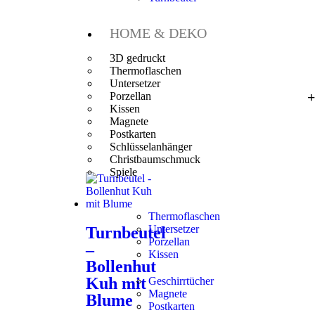
HOME & DEKO
3D gedruckt
Thermoflaschen
Untersetzer
Porzellan
Kissen
Magnete
Postkarten
Schlüsselanhänger
Christbaumschmuck
Spiele
Thermoflaschen
Untersetzer
Turnbeutel
Porzellan
–
Kissen
Bollenhut
Kuh mit
Geschirrtücher
Magnete
Blume
Postkarten