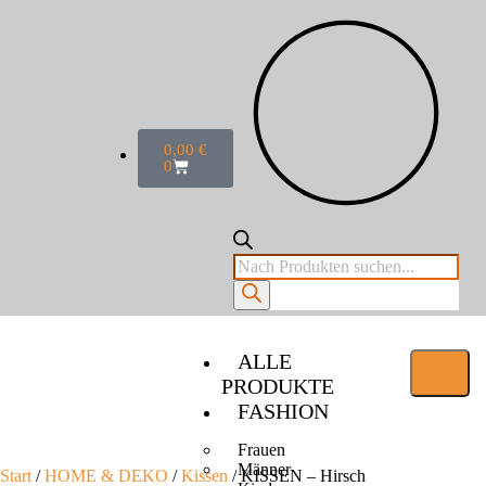
0,00
€
0
ALLE
PRODUKTE
FASHION
Frauen
Männer
Start
/
HOME & DEKO
/
Kissen
/ KISSEN – Hirsch