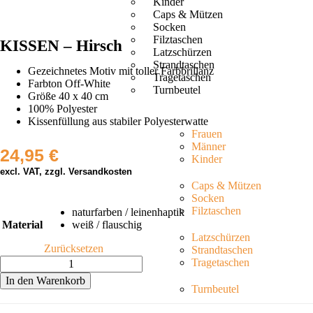
Kinder
Caps & Mützen
Socken
Filztaschen
KISSEN – Hirsch
Latzschürzen
Strandtaschen
Gezeichnetes Motiv mit toller Farbbrillanz
Tragetaschen
Farbton Off-White
Turnbeutel
Größe 40 x 40 cm
100% Polyester
Kissenfüllung aus stabiler Polyesterwatte
Frauen
Männer
24,95
€
Kinder
excl. VAT, zzgl. Versandkosten
Caps & Mützen
Socken
Filztaschen
naturfarben / leinenhaptik
Material
weiß / flauschig
Latzschürzen
Zurücksetzen
Strandtaschen
Tragetaschen
In den Warenkorb
Turnbeutel