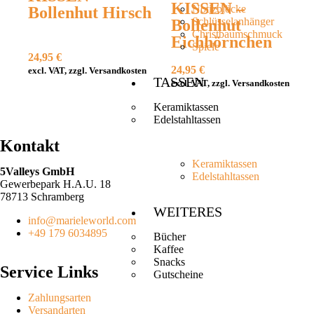
KISSEN –
Notizblöcke
Bollenhut Hirsch
Schlüsselanhänger
Bollenhut
Christbaumschmuck
Eichhörnchen
Spiele
24,95
€
24,95
€
excl. VAT, zzgl. Versandkosten
TASSEN
excl. VAT, zzgl. Versandkosten
Keramiktassen
Edelstahltassen
Kontakt
Keramiktassen
5Valleys GmbH
Edelstahltassen
Gewerbepark H.A.U. 18
78713 Schramberg
WEITERES
info@marieleworld.com
+49 179 6034895
Bücher
Kaffee
Snacks
Service Links
Gutscheine
Zahlungsarten
Versandarten