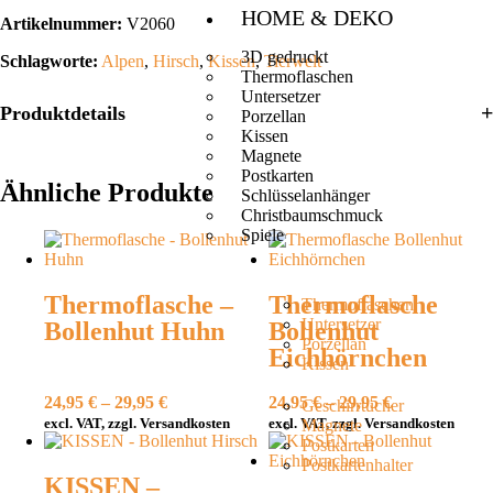
HOME & DEKO
Artikelnummer:
V2060
3D gedruckt
Schlagworte:
Alpen
,
Hirsch
,
Kissen
,
Tierwelt
Thermoflaschen
Untersetzer
Produktdetails
Porzellan
Kissen
Magnete
Postkarten
Ähnliche Produkte
Schlüsselanhänger
Christbaumschmuck
Spiele
Thermoflasche –
Thermoflasche
Thermoflaschen
Untersetzer
Bollenhut Huhn
Bollenhut
Porzellan
Eichhörnchen
Kissen
24,95
€
–
29,95
€
24,95
€
–
29,95
€
Geschirrtücher
excl. VAT, zzgl. Versandkosten
excl. VAT, zzgl. Versandkosten
Magnete
Postkarten
Postkartenhalter
KISSEN –