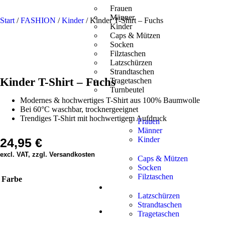
Frauen
Männer
Start
/
FASHION
/
Kinder
/ Kinder T-Shirt – Fuchs
Kinder
Caps & Mützen
Socken
Filztaschen
Latzschürzen
Strandtaschen
Kinder T-Shirt – Fuchs
Tragetaschen
Turnbeutel
Modernes & hochwertiges T-Shirt aus 100% Baumwolle
Bei 60°C waschbar, trocknergeeignet
Trendiges T-Shirt mit hochwertigem Aufdruck
Frauen
Männer
Kinder
24,95
€
excl. VAT, zzgl. Versandkosten
Caps & Mützen
Socken
Filztaschen
Farbe
Latzschürzen
Strandtaschen
Tragetaschen