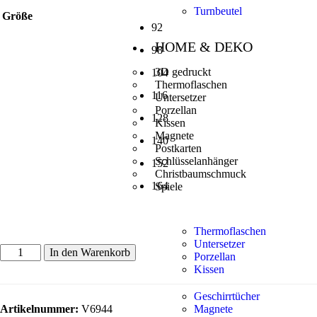
Turnbeutel
Größe
92
HOME & DEKO
98
3D gedruckt
104
Thermoflaschen
116
Untersetzer
Porzellan
128
Kissen
Magnete
140
Postkarten
Schlüsselanhänger
152
Christbaumschmuck
164
Spiele
Thermoflaschen
Untersetzer
In den Warenkorb
Porzellan
Kissen
Geschirrtücher
Artikelnummer:
V6944
Magnete