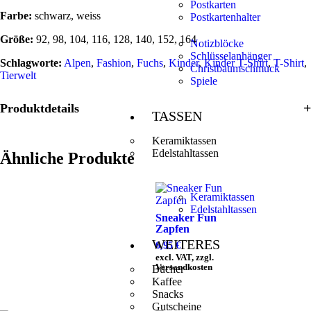
Postkarten
Farbe:
schwarz, weiss
Postkartenhalter
Größe:
92, 98, 104, 116, 128, 140, 152, 164
Notizblöcke
Schlüsselanhänger
Schlagworte:
Alpen
,
Fashion
,
Fuchs
,
Kinder
,
Kinder T-Shirt
,
T-Shirt
,
Christbaumschmuck
Tierwelt
Spiele
Produktdetails
TASSEN
Keramiktassen
Edelstahltassen
Ähnliche Produkte
Keramiktassen
Edelstahltassen
Sneaker Fun
Zapfen
WEITERES
6,95
€
excl. VAT, zzgl.
Versandkosten
Bücher
Kaffee
Snacks
Gutscheine