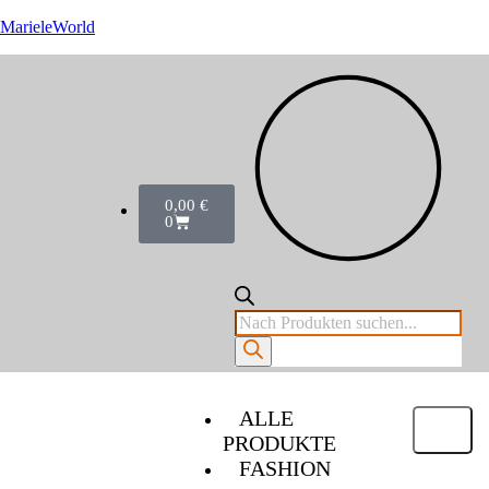
MarieleWorld
0,00
€
0
ALLE
PRODUKTE
FASHION