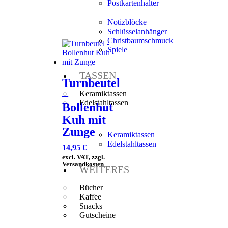
Postkartenhalter
Notizblöcke
Schlüsselanhänger
Christbaumschmuck
Spiele
TASSEN
Turnbeutel
–
Keramiktassen
Edelstahltassen
Bollenhut
Kuh mit
Zunge
Keramiktassen
Edelstahltassen
14,95
€
excl. VAT, zzgl.
Versandkosten
WEITERES
Bücher
Kaffee
Snacks
Gutscheine