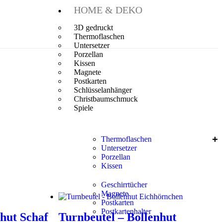
HOME & DEKO
3D gedruckt
Thermoflaschen
Untersetzer
Porzellan
Kissen
Magnete
Postkarten
Schlüsselanhänger
Christbaumschmuck
Spiele
Thermoflaschen
Untersetzer
Porzellan
Kissen
Geschirrtücher
Magnete
Postkarten
Postkartenhalter
nhut Schaf
Turnbeutel – Bollenhut