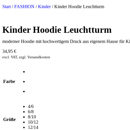
Start
/
FASHION
/
Kinder
/ Kinder Hoodie Leuchtturm
Kinder Hoodie Leuchtturm
moderner Hoodie mit hochwertigem Druck aus eigenem Hause für K
34,95
€
excl. VAT, zzgl. Versandkosten
Farbe
4/6
6/8
8/10
Größe
10/12
12/14