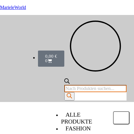
MarieleWorld
0,00
€
0
ALLE
PRODUKTE
FASHION