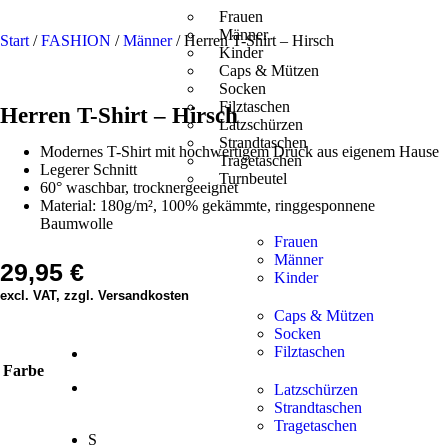
Frauen
Männer
Start
/
FASHION
/
Männer
/ Herren T-Shirt – Hirsch
Kinder
Caps & Mützen
Socken
Filztaschen
Herren T-Shirt – Hirsch
Latzschürzen
Strandtaschen
Modernes T-Shirt mit hochwertigem Druck aus eigenem Hause
Tragetaschen
Legerer Schnitt
Turnbeutel
60° waschbar, trocknergeeignet
Material: 180g/m², 100% gekämmte, ringgesponnene
Baumwolle
Frauen
Männer
29,95
€
Kinder
excl. VAT, zzgl. Versandkosten
Caps & Mützen
Socken
Filztaschen
Farbe
Latzschürzen
Strandtaschen
Tragetaschen
S