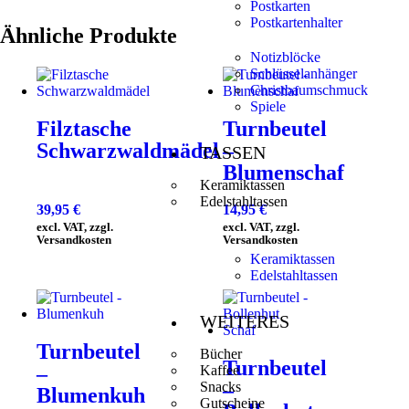
Postkarten
Postkartenhalter
Ähnliche Produkte
Notizblöcke
Schlüsselanhänger
Christbaumschmuck
Spiele
Filztasche
Turnbeutel
Schwarzwaldmädel
–
TASSEN
Blumenschaf
Keramiktassen
Edelstahltassen
39,95
€
14,95
€
excl. VAT, zzgl.
excl. VAT, zzgl.
Versandkosten
Versandkosten
Keramiktassen
Edelstahltassen
WEITERES
Turnbeutel
Bücher
Turnbeutel
–
Kaffee
–
Snacks
Blumenkuh
Gutscheine