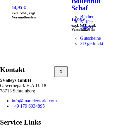
Bollenhut
Schaf
14,95
€
excl. VAT, zzgl.
Bücher
Versandkosten
14,95
€
Kaffee
excl. VAT, zzgl.
Snacks
Versandkosten
Gutscheine
3D gedruckt
Kontakt
X
5Valleys GmbH
Gewerbepark H.A.U. 18
78713 Schramberg
info@marieleworld.com
+49 179 6034895
Service Links