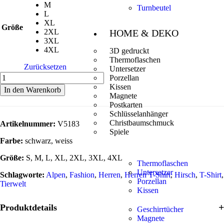
M
Turnbeutel
L
XL
Größe
2XL
HOME & DEKO
3XL
4XL
3D gedruckt
Thermoflaschen
Zurücksetzen
Untersetzer
Porzellan
Kissen
In den Warenkorb
Magnete
Postkarten
Schlüsselanhänger
Christbaumschmuck
Artikelnummer:
V5183
Spiele
Farbe:
schwarz, weiss
Größe:
S, M, L, XL, 2XL, 3XL, 4XL
Thermoflaschen
Untersetzer
Schlagworte:
Alpen
,
Fashion
,
Herren
,
Herren T-Shirt
,
Hirsch
,
T-Shirt
,
Porzellan
Tierwelt
Kissen
Produktdetails
Geschirrtücher
Magnete