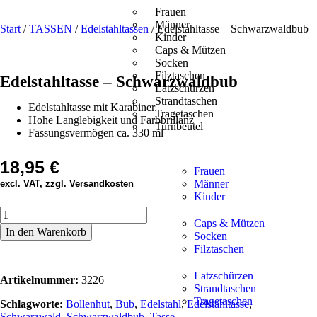
Frauen
Männer
Start
/
TASSEN
/
Edelstahltassen
/ Edelstahltasse – Schwarzwaldbub
Kinder
Caps & Mützen
Socken
Filztaschen
Edelstahltasse – Schwarzwaldbub
Latzschürzen
Strandtaschen
Edelstahltasse mit Karabiner
Tragetaschen
Hohe Langlebigkeit und Farbbrillanz
Turnbeutel
Fassungsvermögen ca. 330 ml
18,95
€
Frauen
Männer
excl. VAT, zzgl. Versandkosten
Kinder
Caps & Mützen
In den Warenkorb
Socken
Filztaschen
Latzschürzen
Artikelnummer:
3226
Strandtaschen
Tragetaschen
Schlagworte:
Bollenhut
,
Bub
,
Edelstahl
,
Edelstahltasse
,
Schwarzwald
,
Schwarzwaldbub
,
Tasse