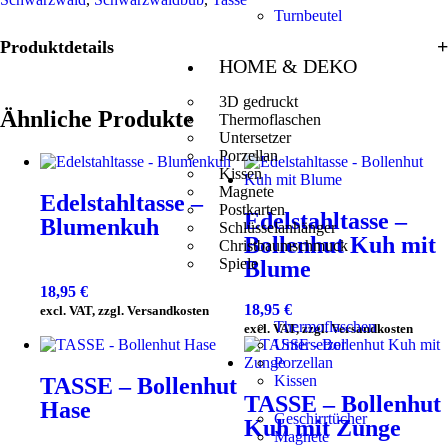
Turnbeutel
Produktdetails
HOME & DEKO
3D gedruckt
Ähnliche Produkte
Thermoflaschen
Untersetzer
Porzellan
Kissen
Magnete
Edelstahltasse –
Postkarten
Edelstahltasse –
Blumenkuh
Schlüsselanhänger
Bollenhut Kuh mit
Christbaumschmuck
Spiele
Blume
18,95
€
18,95
€
excl. VAT, zzgl. Versandkosten
Thermoflaschen
excl. VAT, zzgl. Versandkosten
Untersetzer
Porzellan
Kissen
TASSE – Bollenhut
TASSE – Bollenhut
Hase
Geschirrtücher
Kuh mit Zunge
Magnete