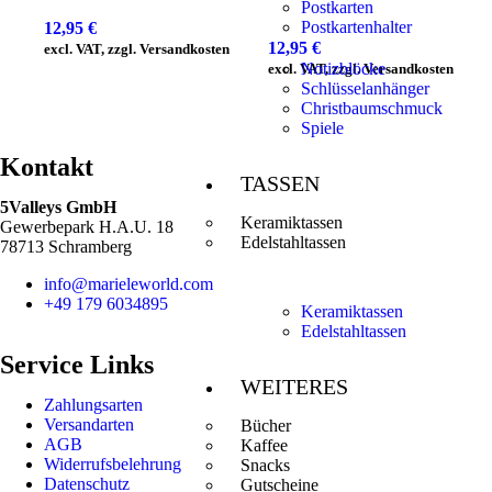
Postkarten
Postkartenhalter
12,95
€
12,95
€
excl. VAT, zzgl. Versandkosten
Notizblöcke
excl. VAT, zzgl. Versandkosten
Schlüsselanhänger
Christbaumschmuck
Spiele
Kontakt
TASSEN
5Valleys GmbH
Keramiktassen
Gewerbepark H.A.U. 18
Edelstahltassen
78713 Schramberg
info@marieleworld.com
+49 179 6034895
Keramiktassen
Edelstahltassen
Service Links
WEITERES
Zahlungsarten
Versandarten
Bücher
AGB
Kaffee
Widerrufsbelehrung
Snacks
Datenschutz
Gutscheine