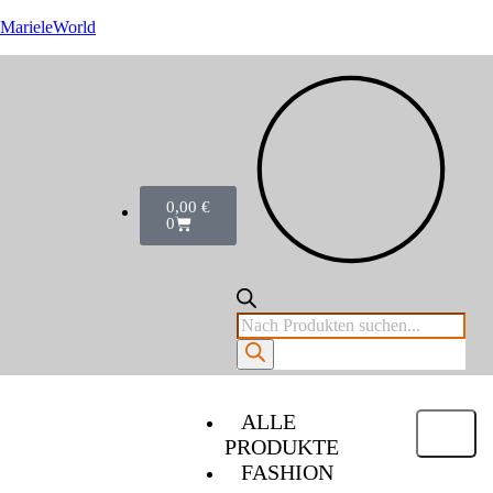
MarieleWorld
0,00
€
0
ALLE
PRODUKTE
FASHION