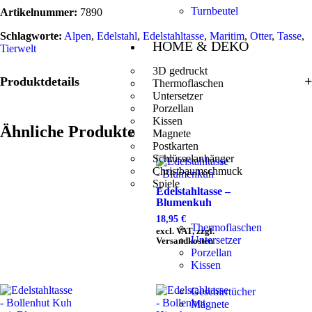
Turnbeutel
Artikelnummer:
7890
Schlagworte:
Alpen
,
Edelstahl
,
Edelstahltasse
,
Maritim
,
Otter
,
Tasse
,
HOME & DEKO
Tierwelt
3D gedruckt
Produktdetails
Thermoflaschen
Untersetzer
Porzellan
Kissen
Ähnliche Produkte
Magnete
Postkarten
Schlüsselanhänger
Christbaumschmuck
Spiele
Edelstahltasse –
Blumenkuh
18,95
€
Thermoflaschen
excl. VAT, zzgl.
Untersetzer
Versandkosten
Porzellan
Kissen
Geschirrtücher
Magnete