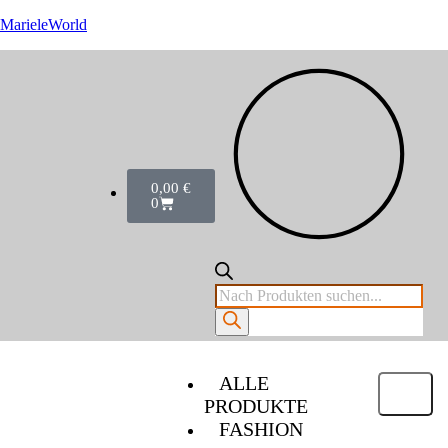
MarieleWorld
0,00
€
0
ALLE
PRODUKTE
FASHION