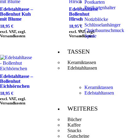
Postkarten
Postkartenhalter
Edelstahltasse –
Edelstahltasse –
Bollenhut Kuh
Bollenhut
mit Blume
Hirsch
Notizblöcke
Schlüsselanhänger
18,95
€
18,95
€
Christbaumschmuck
excl. VAT, zzgl.
excl. VAT, zzgl.
Spiele
Versandkosten
Versandkosten
TASSEN
Keramiktassen
Edelstahltassen
Edelstahltasse –
Bollenhut
Eichhörnchen
Keramiktassen
Edelstahltassen
18,95
€
excl. VAT, zzgl.
Versandkosten
WEITERES
Bücher
Kaffee
Snacks
Gutscheine