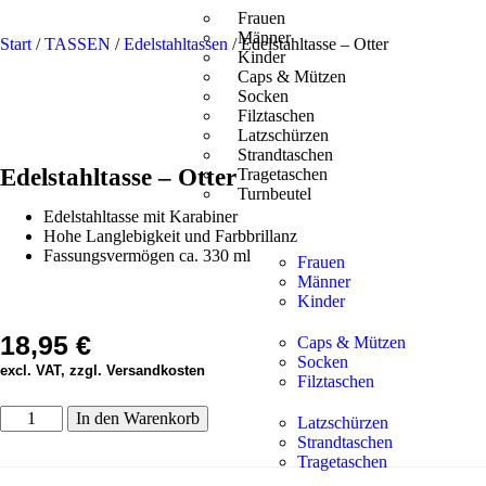
Frauen
Männer
Start
/
TASSEN
/
Edelstahltassen
/ Edelstahltasse – Otter
Kinder
Caps & Mützen
Socken
Filztaschen
Latzschürzen
Strandtaschen
Edelstahltasse – Otter
Tragetaschen
Turnbeutel
Edelstahltasse mit Karabiner
Hohe Langlebigkeit und Farbbrillanz
Fassungsvermögen ca. 330 ml
Frauen
Männer
Kinder
18,95
€
Caps & Mützen
Socken
excl. VAT, zzgl. Versandkosten
Filztaschen
In den Warenkorb
Latzschürzen
Strandtaschen
Tragetaschen