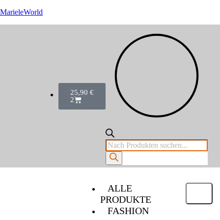
MarieleWorld
25,90
€
2
ALLE
PRODUKTE
FASHION