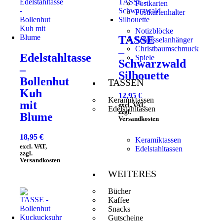
Postkarten
Postkartenhalter
Notizblöcke
TASSE
Schlüsselanhänger
Christbaumschmuck
–
Edelstahltasse
Spiele
Schwarzwald
–
Silhouette
Bollenhut
TASSEN
Kuh
12,95
€
Keramiktassen
mit
excl. VAT,
Edelstahltassen
zzgl.
Blume
Versandkosten
18,95
€
Keramiktassen
excl. VAT,
Edelstahltassen
zzgl.
Versandkosten
WEITERES
Bücher
Kaffee
Snacks
Gutscheine