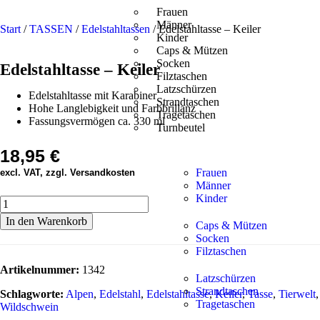
Frauen
Männer
Start
/
TASSEN
/
Edelstahltassen
/ Edelstahltasse – Keiler
Kinder
Caps & Mützen
Socken
Edelstahltasse – Keiler
Filztaschen
Latzschürzen
Edelstahltasse mit Karabiner
Strandtaschen
Hohe Langlebigkeit und Farbbrillanz
Tragetaschen
Fassungsvermögen ca. 330 ml
Turnbeutel
18,95
€
Frauen
excl. VAT, zzgl. Versandkosten
Männer
Kinder
In den Warenkorb
Caps & Mützen
Socken
Filztaschen
Artikelnummer:
1342
Latzschürzen
Strandtaschen
Schlagworte:
Alpen
,
Edelstahl
,
Edelstahltasse
,
Keiler
,
Tasse
,
Tierwelt
,
Tragetaschen
Wildschwein