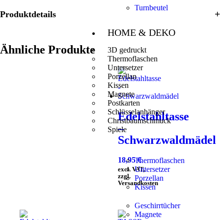
Turnbeutel
Produktdetails
HOME & DEKO
Ähnliche Produkte
3D gedruckt
Thermoflaschen
Untersetzer
Porzellan
Kissen
Magnete
Postkarten
Schlüsselanhänger
Edelstahltasse
Christbaumschmuck
–
Spiele
Schwarzwaldmädel
18,95
€
Thermoflaschen
Untersetzer
excl. VAT,
zzgl.
Porzellan
Versandkosten
Kissen
Geschirrtücher
Magnete