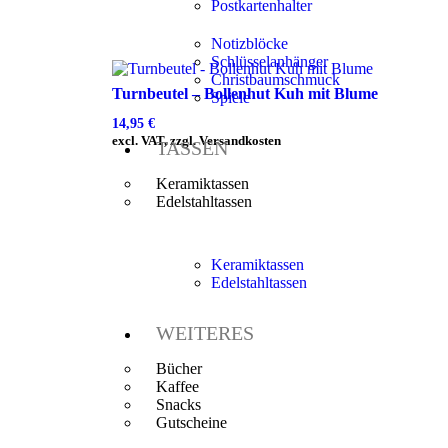
Postkartenhalter
Notizblöcke
Schlüsselanhänger
Christbaumschmuck
Turnbeutel – Bollenhut Kuh mit Blume
Spiele
14,95
€
excl. VAT, zzgl. Versandkosten
TASSEN
Keramiktassen
Edelstahltassen
Keramiktassen
Edelstahltassen
WEITERES
Bücher
Kaffee
Snacks
Gutscheine