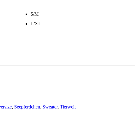
S/M
L/XL
ersize
,
Seepferdchen
,
Sweater
,
Tierwelt