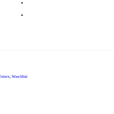
Unisex
,
Waschbär