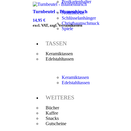
Postkartenhalter
Turnbeutel – Blumenhirsch
Notizblöcke
Schlüsselanhänger
14,95
€
Christbaumschmuck
excl. VAT, zzgl. Versandkosten
Spiele
TASSEN
Keramiktassen
Edelstahltassen
Keramiktassen
Edelstahltassen
WEITERES
Bücher
Kaffee
Snacks
Gutscheine