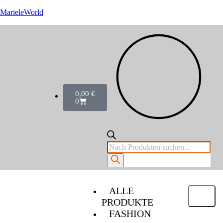
MarieleWorld
0,00
€
0
ALLE
PRODUKTE
FASHION