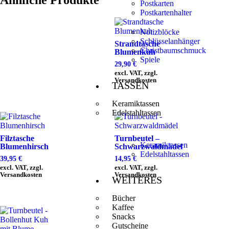
Postkarten
Postkartenhalter
Notizblöcke
Schlüsselanhänger
Strandtasche
Christbaumschmuck
Blumenkuh
Spiele
29,90
€
excl. VAT, zzgl.
Versandkosten
TASSEN
Keramiktassen
Edelstahltassen
Filztasche
Turnbeutel –
Keramiktassen
Blumenhirsch
Schwarzwaldmädel
Edelstahltassen
39,95
€
14,95
€
excl. VAT, zzgl.
excl. VAT, zzgl.
Versandkosten
Versandkosten
WEITERES
Bücher
Kaffee
Snacks
Gutscheine