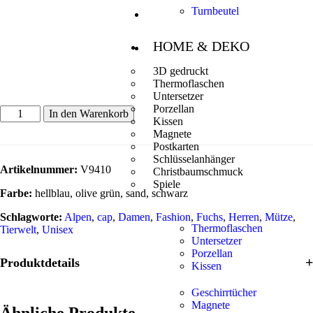
Turnbeutel
HOME & DEKO
3D gedruckt
Thermoflaschen
Untersetzer
Porzellan
In den Warenkorb
Kissen
Magnete
Postkarten
Schlüsselanhänger
Artikelnummer:
V9410
Christbaumschmuck
Spiele
Farbe:
hellblau, olive grün, sand, schwarz
Schlagworte:
Alpen
,
cap
,
Damen
,
Fashion
,
Fuchs
,
Herren
,
Mütze
,
Thermoflaschen
Tierwelt
,
Unisex
Untersetzer
Porzellan
Produktdetails
Kissen
Geschirrtücher
Magnete
Ähnliche Produkte