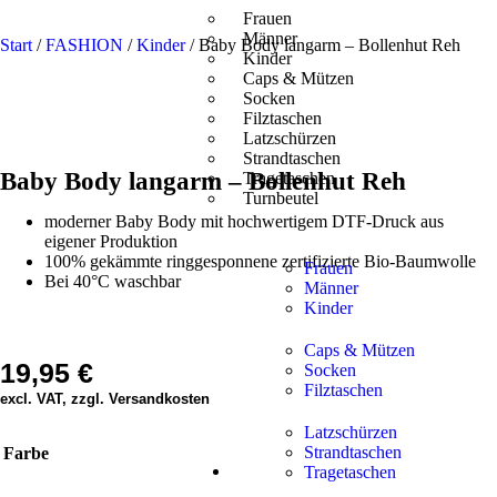
Frauen
Männer
Start
/
FASHION
/
Kinder
/ Baby Body langarm – Bollenhut Reh
Kinder
Caps & Mützen
Socken
Filztaschen
Latzschürzen
Strandtaschen
Baby Body langarm – Bollenhut Reh
Tragetaschen
Turnbeutel
moderner Baby Body mit hochwertigem DTF-Druck aus
eigener Produktion
100% gekämmte ringgesponnene zertifizierte Bio-Baumwolle
Frauen
Bei 40°C waschbar
Männer
Kinder
Caps & Mützen
19,95
€
Socken
Filztaschen
excl. VAT, zzgl. Versandkosten
Latzschürzen
Strandtaschen
Farbe
Tragetaschen