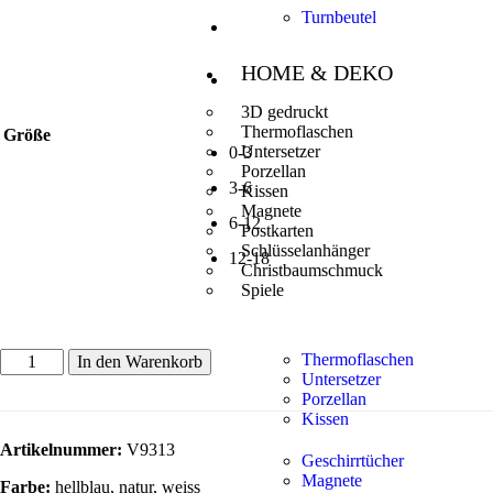
Turnbeutel
HOME & DEKO
3D gedruckt
Thermoflaschen
Größe
Untersetzer
0-3
Porzellan
3-6
Kissen
Magnete
6-12
Postkarten
Schlüsselanhänger
12-18
Christbaumschmuck
Spiele
Thermoflaschen
In den Warenkorb
Untersetzer
Porzellan
Kissen
Artikelnummer:
V9313
Geschirrtücher
Magnete
Farbe:
hellblau, natur, weiss