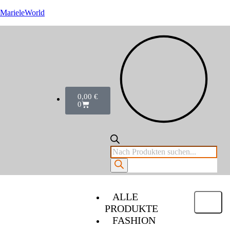
MarieleWorld
0,00
€
0
ALLE
PRODUKTE
FASHION