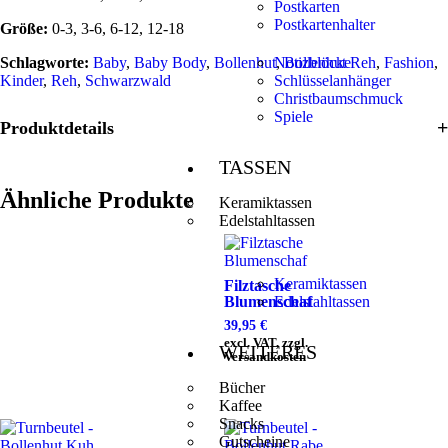
Postkarten
Postkartenhalter
Größe:
0-3, 3-6, 6-12, 12-18
Schlagworte:
Baby
,
Baby Body
,
Bollenhut
Notizblöcke
,
Bollenhut Reh
,
Fashion
,
Kinder
,
Reh
,
Schwarzwald
Schlüsselanhänger
Christbaumschmuck
Spiele
Produktdetails
TASSEN
Ähnliche Produkte
Keramiktassen
Edelstahltassen
Keramiktassen
Filztasche
Blumenschaf
Edelstahltassen
39,95
€
excl. VAT, zzgl.
WEITERES
Versandkosten
Bücher
Kaffee
Snacks
Gutscheine