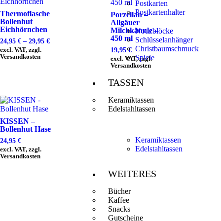
Postkarten
Postkartenhalter
Thermoflasche
Porzellan –
Bollenhut
Allgäuer
Eichhörnchen
Milchkännle –
Notizblöcke
450 ml
Schlüsselanhänger
24,95
€
–
29,95
€
Christbaumschmuck
excl. VAT, zzgl.
19,95
€
Versandkosten
Spiele
excl. VAT, zzgl.
Versandkosten
TASSEN
Keramiktassen
Edelstahltassen
KISSEN –
Bollenhut Hase
Keramiktassen
24,95
€
Edelstahltassen
excl. VAT, zzgl.
Versandkosten
WEITERES
Bücher
Kaffee
Snacks
Gutscheine