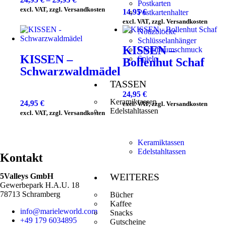
Postkarten
excl. VAT, zzgl. Versandkosten
14,95
€
Postkartenhalter
excl. VAT, zzgl. Versandkosten
Notizblöcke
Schlüsselanhänger
KISSEN –
Christbaumschmuck
KISSEN –
Spiele
Bollenhut Schaf
Schwarzwaldmädel
TASSEN
24,95
€
Keramiktassen
24,95
€
excl. VAT, zzgl. Versandkosten
Edelstahltassen
excl. VAT, zzgl. Versandkosten
Keramiktassen
Edelstahltassen
Kontakt
WEITERES
5Valleys GmbH
Gewerbepark H.A.U. 18
78713 Schramberg
Bücher
Kaffee
info@marieleworld.com
Snacks
+49 179 6034895
Gutscheine