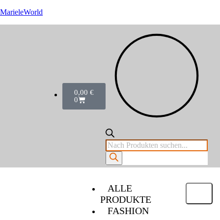
MarieleWorld
0,00
€
0
ALLE
PRODUKTE
FASHION