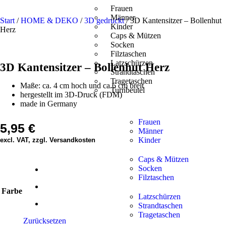
Frauen
Männer
Start
/
HOME & DEKO
/
3D gedruckt
/ 3D Kantensitzer – Bollenhut
Kinder
Herz
Caps & Mützen
Socken
Filztaschen
Latzschürzen
3D Kantensitzer – Bollenhut Herz
Strandtaschen
Tragetaschen
Maße: ca. 4 cm hoch und ca.6 cm breit
Turnbeutel
hergestellt im 3D-Druck (FDM)
made in Germany
Frauen
5,95
€
Männer
Kinder
excl. VAT, zzgl. Versandkosten
Caps & Mützen
Socken
Filztaschen
Farbe
Latzschürzen
Strandtaschen
Tragetaschen
Zurücksetzen