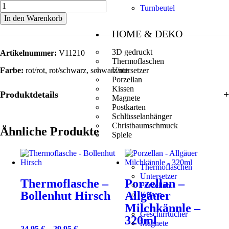
Turnbeutel
In den Warenkorb
HOME & DEKO
3D gedruckt
Artikelnummer:
V11210
Thermoflaschen
Farbe:
rot/rot, rot/schwarz, schwarz/rot
Untersetzer
Porzellan
Kissen
Produktdetails
Magnete
Postkarten
Schlüsselanhänger
Christbaumschmuck
Ähnliche Produkte
Spiele
Thermoflaschen
Untersetzer
Thermoflasche –
Porzellan –
Porzellan
Bollenhut Hirsch
Allgäuer
Kissen
Milchkännle –
Geschirrtücher
320ml
Magnete
24,95
€
–
29,95
€